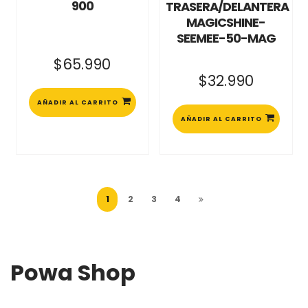
900
TRASERA/DELANTERA
MAGICSHINE-
SEEMEE-50-MAG
$
65.990
$
32.990
AÑADIR AL CARRITO
AÑADIR AL CARRITO
1
2
3
4
Powa Shop