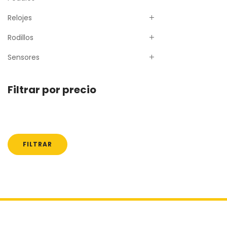
Relojes
Rodillos
Sensores
Filtrar por precio
Precio
Precio
mínimo
máximo
FILTRAR