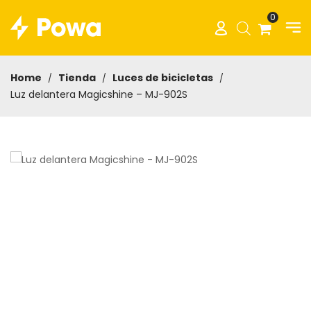
0
Home
Tienda
Luces de bicicletas
/
/
/
Luz delantera Magicshine – MJ-902S