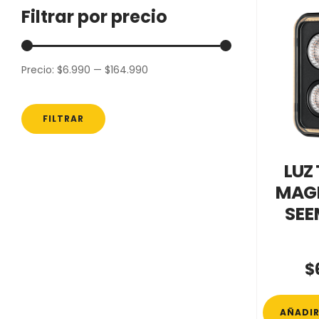
Filtrar por precio
Precio:
$6.990
—
$164.990
Precio
Precio
mínimo
máximo
FILTRAR
LUZ
MAGI
SEE
$
AÑADIR