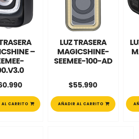
 TRASERA
LUZ TRASERA
LU
CSHINE –
MAGICSHINE-
M
EEMEE-
SEEMEE-100-AD
00.V3.0
60.990
$
55.990
 AL CARRITO
AÑADIR AL CARRITO
AÑ