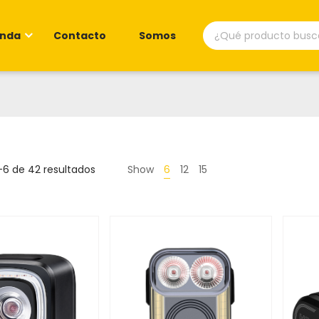
Búsqueda
enda
Contacto
Somos
de
productos
Ordenado
–6 de 42 resultados
Show
6
12
15
por
popularidad