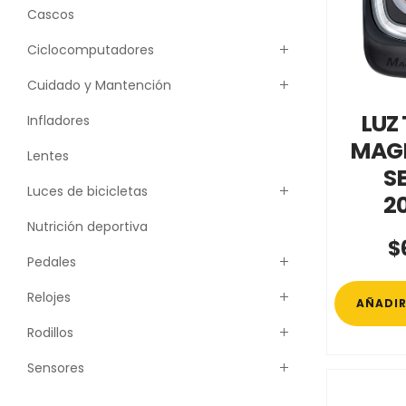
Cascos
Ciclocomputadores
Cuidado y Mantención
LUZ
Infladores
MAGI
Lentes
S
Luces de bicicletas
2
Nutrición deportiva
$
Pedales
Relojes
AÑADIR
Rodillos
Sensores