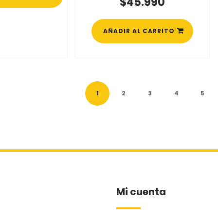
$
45.990
AÑADIR AL CARRITO
1
2
3
4
5
Mi cuenta