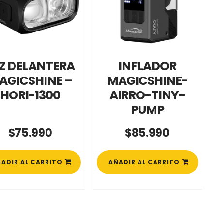
Z DELANTERA
INFLADOR
AGICSHINE –
MAGICSHINE-
HORI-1300
AIRRO-TINY-
PUMP
$
75.990
$
85.990
ADIR AL CARRITO
AÑADIR AL CARRITO