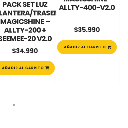
PACK SET LUZ
ALLTY-400-V2.0
LANTERA/TRASERA
MAGICSHINE –
ALLTY-200 +
$
35.990
SEEMEE-20 V2.0
AÑADIR AL CARRITO
$
34.990
AÑADIR AL CARRITO