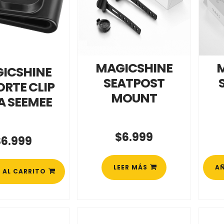
MAGICSHINE
ICSHINE
SEATPOST
RTE CLIP
MOUNT
A SEEMEE
$
6.999
$
6.999
LEER MÁS
AÑ
 AL CARRITO