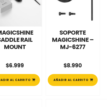
MAGICSHINE
SOPORTE
SADDLE RAIL
MAGICSHINE –
MOUNT
MJ-6277
$
6.999
$
8.990
ADIR AL CARRITO
AÑADIR AL CARRITO