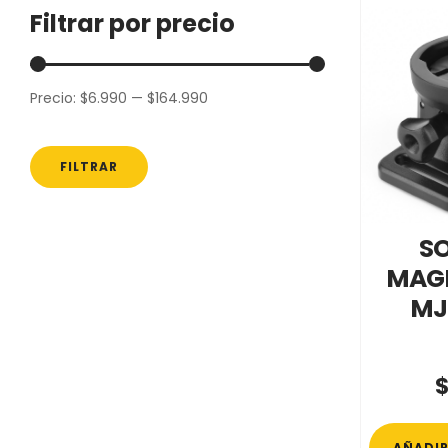
Filtrar por precio
Precio:
$6.990
—
$164.990
Precio
Precio
mínimo
máximo
FILTRAR
S
MAGI
MJ
AÑADIR