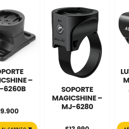
OPORTE
LU
CSHINE –
M
-6260B
SOPORTE
MAGICSHINE –
MJ-6280
$
9.900
 AL CARRITO
AÑ