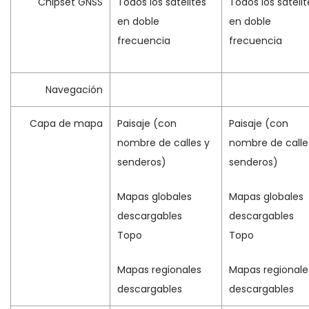
Chipset GNSS
Todos los satélites
Todos los satélit
en doble
en doble
frecuencia
frecuencia
Navegación
Capa de mapa
Paisaje (con
Paisaje (con
nombre de calles y
nombre de calle
senderos)
senderos)
Mapas globales
Mapas globales
descargables
descargables
Topo
Topo
Mapas regionales
Mapas regionale
descargables
descargables