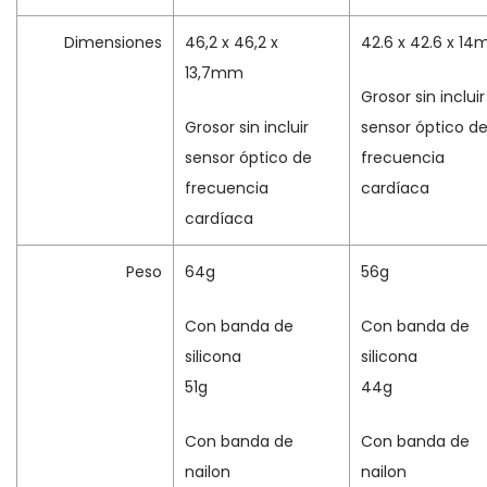
Dimensiones
46,2 x 46,2 x
42.6 x 42.6 x 1
13,7mm
Grosor sin incluir
Grosor sin incluir
sensor óptico d
sensor óptico de
frecuencia
frecuencia
cardíaca
cardíaca
Peso
64g
56g
Con banda de
Con banda de
silicona
silicona
51g
44g
Con banda de
Con banda de
nailon
nailon