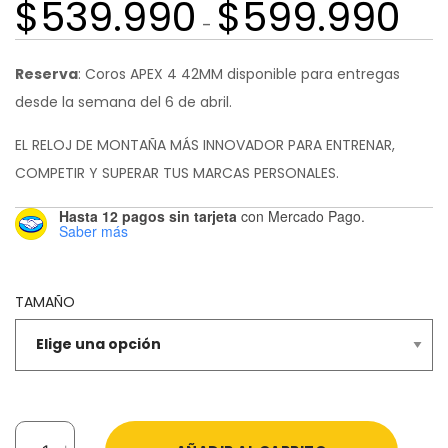
$
539.990
$
599.990
Rang
-
de
preci
Reserva
: Coros APEX 4 42MM disponible para entregas
desd
desde la semana del 6 de abril.
$539
EL RELOJ DE MONTAÑA MÁS INNOVADOR PARA ENTRENAR,
hast
COMPETIR Y SUPERAR TUS MARCAS PERSONALES.
$599
Hasta 12 pagos sin tarjeta
con Mercado Pago.
Saber más
TAMAÑO
COROS