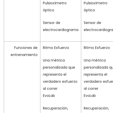
Pulsioxímetro
Pulsioxímetro
óptico
óptico
Sensor de
Sensor de
electrocardiograma
electrocardiog
Funciones de
Ritmo Esfuerzo
Ritmo Esfuerzo
entrenamiento
Una métrica
Una métrica
personalizada que
personalizada q
representa el
representa el
verdadero esfuerzo
verdadero esfue
al correr
al correr
EvoLab
EvoLab
Recuperación,
Recuperación,