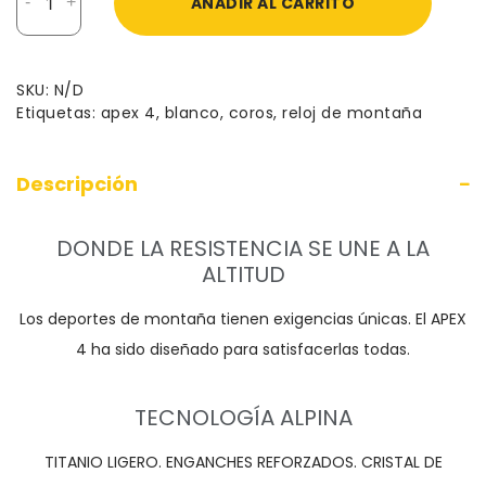
-
+
AÑADIR AL CARRITO
Apex
4
-
Blanco
SKU:
N/D
cantidad
Etiquetas:
apex 4
,
blanco
,
coros
,
reloj de montaña
Descripción
DONDE LA RESISTENCIA SE UNE A LA
ALTITUD
Los deportes de montaña tienen exigencias únicas. El APEX
4 ha sido diseñado para satisfacerlas todas.
TECNOLOGÍA ALPINA
TITANIO LIGERO. ENGANCHES REFORZADOS. CRISTAL DE