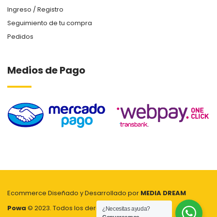
Ingreso / Registro
Seguimiento de tu compra
Pedidos
Medios de Pago
Ecommerce Diseñado y Desarrollado por
MEDIA DREAM
Powa
© 2023. Todos los derechos reservados
¿Necesitas ayuda?