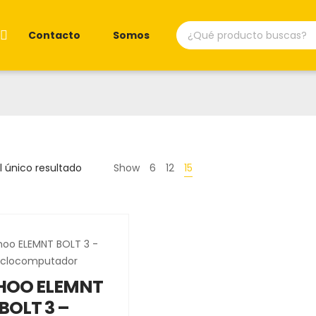
Búsqueda
Contacto
Somos
de
productos
 único resultado
Show
6
12
15
OO ELEMNT
BOLT 3 –