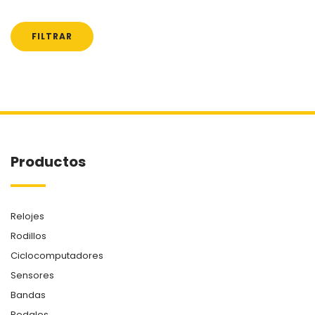
Precio
Precio
mínimo
máximo
FILTRAR
Productos
Relojes
Rodillos
Ciclocomputadores
Sensores
Bandas
Pedales