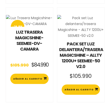
19.8%
LUZ TRASERA
MAGICSHINE-
SEEMEE-DV-
PACK SET LUZ
CAMARA
DELANTERA/TRASERA
MAGICSHINE – ALLTY
1200U+ SEEMEE-50
El
El
$
84.990
$
105.990
V2.0
precio
precio
original
actual
$
105.990
era:
es:
AÑADIR AL CARRITO
$105.990.
$84.990.
AÑADIR AL CARRITO